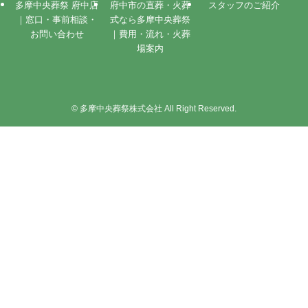
多摩中央葬祭 府中店
府中市の直葬・火葬
スタッフのご紹介
｜窓口・事前相談・
式なら多摩中央葬祭
お問い合わせ
｜費用・流れ・火葬
場案内
©
多摩中央葬祭株式会社 All Right Reserved.