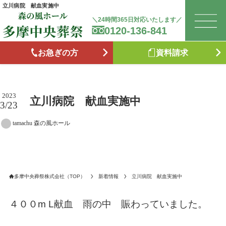
立川病院 献血実施中
＼24時間365日対応いたします／
0120-136-841
は
お急ぎの方
資料請求
お
森
2023
立川病院 献血実施中
3/23
tamachu 森の風ホール
た
お
多摩中央葬祭株式会社（TOP）
新着情報
立川病院 献血実施中
ブ
４００m L献血 雨の中 賑わっていました。
供